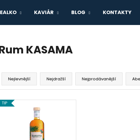
EALKO
KAVIÁR
BLOG
KONTAKTY
Co potřebujete najít?
Rum KASAMA
HLEDAT
Ř
a
Nejlevnější
Nejdražší
Nejprodávanější
Ab
Doporučujeme
z
e
V
n
TIP
ý
í
p
p
i
r
s
o
p