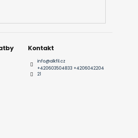
latby
Kontakt
info
@
alkfil.cz
+420603504833 +4206042204
21