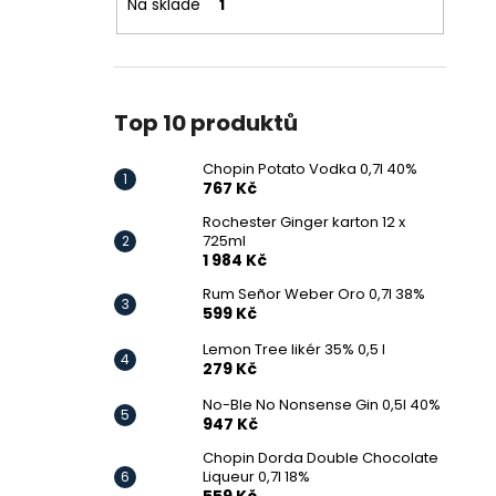
Na skladě
1
Top 10 produktů
Chopin Potato Vodka 0,7l 40%
767 Kč
Rochester Ginger karton 12 x
725ml
1 984 Kč
Rum Señor Weber Oro 0,7l 38%
599 Kč
Lemon Tree likér 35% 0,5 l
279 Kč
No-Ble No Nonsense Gin 0,5l 40%
947 Kč
Chopin Dorda Double Chocolate
Liqueur 0,7l 18%
559 Kč