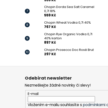
Chopin Dorda Sea Salt Caramel
0,7l 18%
559 Kč
Chopin Wheat Vodka 0,7l 40%
767 Kč
Chopin Rye Organic Vodka 0,7l
40% karton
897 Kč
Chopin Prosecco Doc Rosé Brut
297 Kč
Z
á
Odebírat newsletter
p
Nezmeškejte žádné novinky či slevy!
a
t
E-mail
í
Vložením e-mailu souhlasíte s
podmínkami o