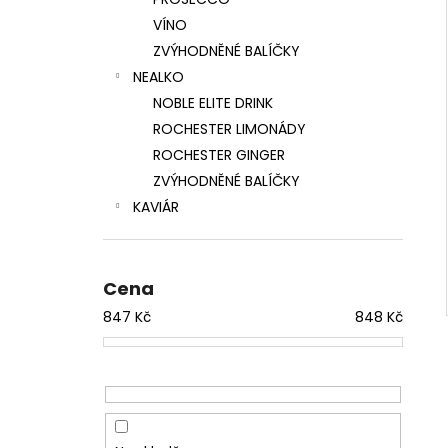
CHOPIN POTATO VODKA 0,7L 40%
l
VÍNO
767 Kč
ZVÝHODNĚNÉ BALÍČKY
NEALKO
NOBLE ELITE DRINK
ROCHESTER LIMONÁDY
ROCHESTER GINGER
ZVÝHODNĚNÉ BALÍČKY
KAVIÁR
Cena
847
Kč
848
Kč