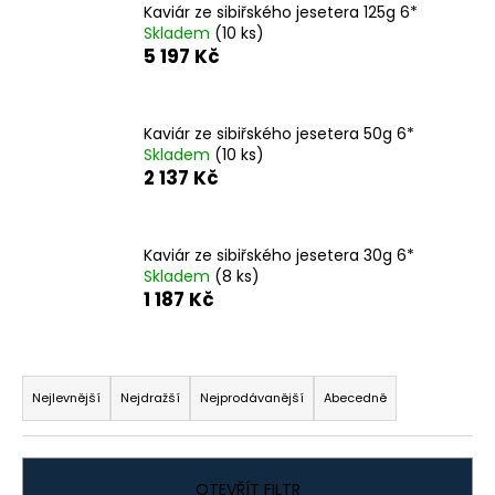
Kaviár ze sibiřského jesetera 125g 6*
a
Skladem
(10 ks)
j
5 197 Kč
í
t
Kaviár ze sibiřského jesetera 50g 6*
?
Skladem
(10 ks)
2 137 Kč
Kaviár ze sibiřského jesetera 30g 6*
HLEDAT
Skladem
(8 ks)
1 187 Kč
D
Ř
o
a
p
Nejlevnější
Nejdražší
Nejprodávanější
Abecedně
o
z
r
e
u
n
OTEVŘÍT FILTR