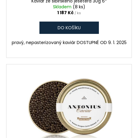
Kaviár ze sibiřského jesetera 30g 6*
Skladem
(8 ks)
1 187 Kč
/ ks
DO KOŠÍKU
pravý, nepasterizovaný kaviár DOSTUPNÉ OD 9. 1. 2025