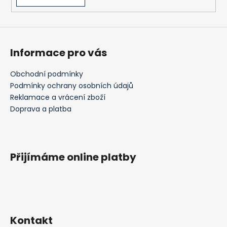
v
ý
p
i
s
Informace pro vás
u
Obchodní podmínky
Podmínky ochrany osobních údajů
Reklamace a vrácení zboží
Doprava a platba
Přijímáme online platby
Kontakt