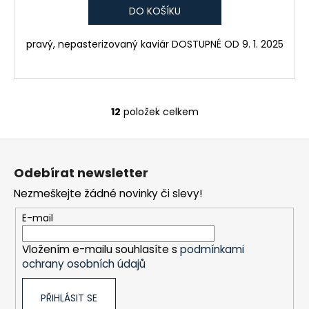
DO KOŠÍKU
pravý, nepasterizovaný kaviár DOSTUPNÉ OD 9. 1. 2025
12
položek celkem
O
v
Z
l
á
á
Odebírat newsletter
d
p
a
Nezmeškejte žádné novinky či slevy!
a
c
t
E-mail
í
í
p
Vložením e-mailu souhlasíte s
podmínkami
r
ochrany osobních údajů
v
k
PŘIHLÁSIT SE
y