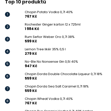
č
Top 10 produktů
u
j
Chopin Potato Vodka 0,7l 40%
e
767 Kč
m
Rochester Ginger karton 12 x 725ml
e
1 984 Kč
Rum Señor Weber Oro 0,7l 38%
599 Kč
CHOPIN
DORDA
Lemon Tree likér 35% 0,5 l
DOUBLE
279 Kč
CHOCOLATE
LIQUEUR
No-Ble No Nonsense Gin 0,5l 40%
0,7L
947 Kč
18%
Chopin Dorda Double Chocolate Liqueur 0,7l 18%
559
559 Kč
Kč
Chopin Dorda Sea Salt Caramel 0,7l 18%
559 Kč
Chopin Wheat Vodka 0,7l 40%
767 Kč