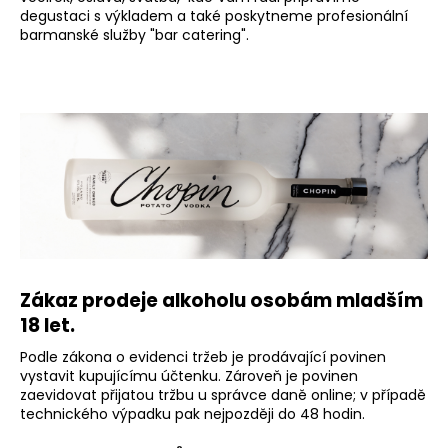
e
degustaci s výkladem a také poskytneme profesionální
a
barmanské služby "bar catering".
m
j
í
o
t
b
?
c
h
o
HLEDAT
d
Zákaz prodeje alkoholu osobám mladším
ě
D
18 let.
o
Podle zákona o evidenci tržeb je prodávající povinen
p
vystavit kupujícímu účtenku. Zároveň je povinen
o
zaevidovat přijatou tržbu u správce daně online; v případě
r
technického výpadku pak nejpozději do 48 hodin.
u