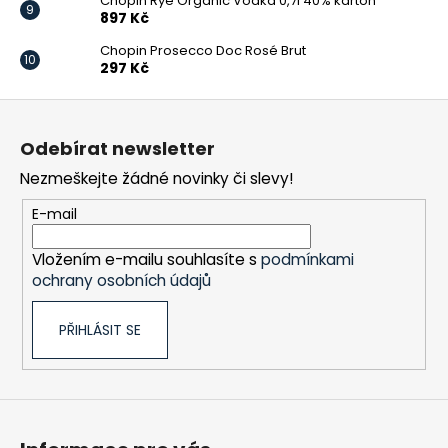
Chopin Rye Organic Vodka 0,7l 40% karton
897 Kč
Chopin Prosecco Doc Rosé Brut
297 Kč
Z
á
Odebírat newsletter
p
Nezmeškejte žádné novinky či slevy!
a
t
E-mail
í
Vložením e-mailu souhlasíte s
podmínkami
ochrany osobních údajů
PŘIHLÁSIT SE