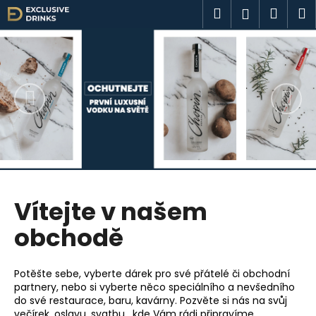
K
Přejít
Hledat
Náku
M
Přihlášen
na
o
V
obsah
Předchozí
Nás
Zpět
Zpět
košík
š
í
í
C
k
t
o
e
p
o
j
t
t
ř
e
e
b
Vítejte v našem
v
u
obchodě
j
n
e
a
Potěšte sebe, vyberte dárek pro své přátelé či obchodní
t
partnery, nebo si vyberte něco speciálního a nevšedního
š
e
do své restaurace, baru, kavárny. Pozvěte si nás na svůj
n
večírek, oslavu, svatbu, kde Vám rádi připravíme