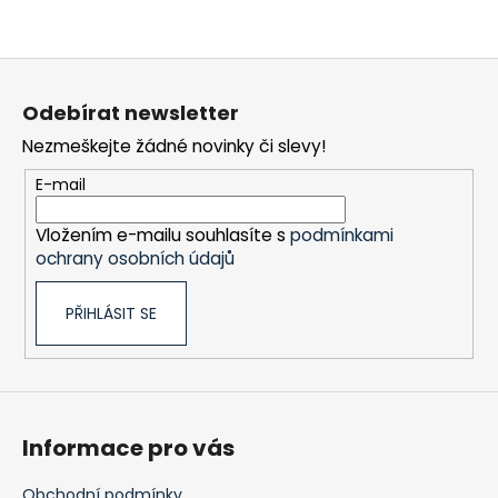
Z
á
Odebírat newsletter
p
Nezmeškejte žádné novinky či slevy!
a
t
E-mail
í
Vložením e-mailu souhlasíte s
podmínkami
ochrany osobních údajů
PŘIHLÁSIT SE
Informace pro vás
Obchodní podmínky