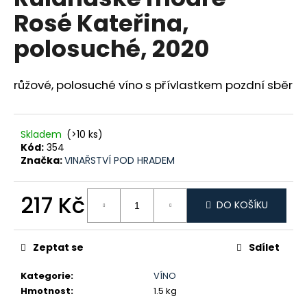
je
a
Rosé Kateřina,
0,0
z
j
polosuché, 2020
5
í
hvězdiček.
t
růžové, polosuché víno s přívlastkem pozdní sběr
?
Skladem
(>10 ks)
Kód:
354
HLEDAT
Značka:
VINAŘSTVÍ POD HRADEM
217 Kč
DO KOŠÍKU
D
Měrná
o
cena:
p
Zeptat se
Sdílet
o
Kategorie
:
VÍNO
r
Hmotnost
:
1.5 kg
u