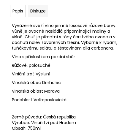
č
u
Popis
Diskuze
j
e
Vyvážené svěží víno jemné lososové růžové barvy.
m
Vůně je ovocně nasládlá připomínající maliny a
e
višně. Chuť je pikantní s tóny čerstvého ovoce a v
dochuti nálev zavařených třešní. Výborné k rybám,
tuňákovému salátu a těstovinám alla carbonara.
CHOPIN
DORDA
Víno s přívlastkem pozdní sběr
SEA
Růžové, polosuché
SALT
CARAMEL
Viniční trať Výsluní
0,7L
18%
Vinařská obec Drnholec
559
Vinařská oblast Morava
Kč
Podoblast Velkopavlovická
Země původu: Česká republika
Výrobce: Vinařství pod Hradem
Obsah: 750ml