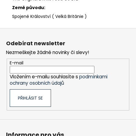
Země původu:
Spojené Království ( Velká Británie )
Z
á
Odebírat newsletter
p
Nezmeškejte žádné novinky či slevy!
a
t
E-mail
í
Vložením e-mailu souhlasíte s
podmínkami
ochrany osobních údajů
PŘIHLÁSIT SE
Informace pro vás