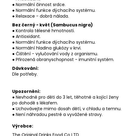
● Normální činnost srdce.
● Normální funkce dýchacího systému.
● Relaxace - dobrá nálada.
Bez černý - květ (Sambucus nigra)
● Kontrola tělesné hmotnosti.
● Antioxidant.
● Normální funkce dýchacího systému.
● Normální hladina glukózy v krvi.
● Čištění - vylučování vody z organismu.
● Přirozená obranyschopnost - imunitní systém.
Dávkování:
Dle potřeby.
Upozornění:
● Nevhodné pro děti do 3 let, těhotné a kojící ženy
po dohodě s lékařem.
● Uchovávejte mimo dosah dětí, v chladu a temnu.
● Není náhradou pestré a vyvážené stravy.
Výrobce:
The Original Drinks Food Co LTD