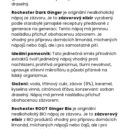
draselný.
Rochester Dark Ginger
je originální nealkoholický
nápoj ze zázvoru. Je to
zázvorový elixír
vyrobený
podle starobylé jamajské receptury předávané z
generace na generaci. Tento nápoj má jemnou
nasládlou příchuť obohacenou zázvorem. Je
vhodný pro přípravu domácích limonád, míchaných
nápojů nebo čajů, ale i pro samostatné pití.
Ideální pomocník:
Tato jedinečná směs přírodních
extraktů tvoří jedinečný nápoj vhodný proti
nachlazení, prohřívá organizmus, tlumí nevolnost,
upravuje střevní mikroflóru a působí příznivě na
lidský organizmus.
Složení:
voda, třtinový cukr, zázvor (9%), karamel,
kyselina vinná, citrónová šťáva, konzervant: sorban
draselný. Nápoj má jemně nasládlou příchuť
obohacenou zázvorem.
Rochester ROOT Ginger Bio
je originální
nealkoholický BIO nápoj ze zázvoru. Je to
zázvorový
elixír
z BIO produktů vhodný pro přípravu domácích
limonád, míchaných nápojů nebo čajů, ale i pro