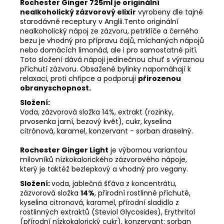
Rochester Ginger 725ml je originální
nealkoholický zázvorový elixír
vyrobeny dle tajné
starodávné receptury v Anglii.Tento originální
nealkoholický nápoj ze zázvoru, petrklíče a černého
bezu je vhodný pro přípravu čajů, míchaných nápojů
nebo domácích limonád, ale i pro samostatné pití.
Toto složení dává nápoji jedinečnou chuť s výraznou
příchutí zázvoru. Obsažené bylinky napomáhají k
relaxaci, proti chřipce a podporuji
přirozenou
obranyschopnost.
Složení:
Voda, zázvorová složka 14%, extrakt (rozinky,
prvosenka jarní, bezový květ), cukr, kyselina
citrónová, karamel, konzervant - sorban draselný.
Rochester Ginger Light
je výbornou variantou
milovníků nízkokalorického zázvorového nápoje,
který je taktéž bezlepkový a vhodný pro vegany.
Složení:
voda, jablečná šťáva z koncentrátu,
zázvorová složka
14%
, přírodní rostlinné příchutě,
kyselina citronová, karamel, přírodní sladidlo z
rostlinných extraktů (Steviol Glycosides), Erythritol
(přírodní nízkokalorický cukr), konzervant: sorban