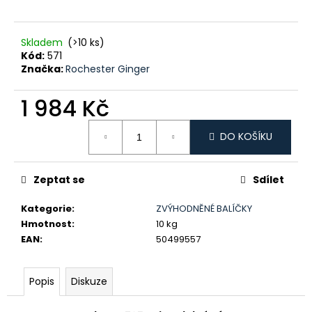
č
u
j
Skladem
(>10 ks)
e
Kód:
571
m
Značka:
Rochester Ginger
e
1 984 Kč
NO-
Měrná
BLE
DO KOŠÍKU
cena:
NO
NONSENSE
GIN
0,5L
Zeptat se
Sdílet
40%
947
Kategorie
:
ZVÝHODNĚNÉ BALÍČKY
Kč
Hmotnost
:
10 kg
EAN
:
50499557
Popis
Diskuze