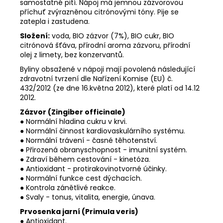
samostatné pití. Nápoj má jemnou zázvorovou
příchuť zvýrazněnou citrónovými tóny. Pije se
zatepla i zastudena.
Složení:
voda, BIO zázvor (7%), BIO cukr, BIO
citrónová šťáva, přírodní aroma zázvoru, přírodní
olej z limety, bez konzervantů.
Byliny obsažené v nápoji mají povolená následující
zdravotní tvrzení dle Nařízení Komise (EU) č.
432/2012 (ze dne 16.května 2012), které platí od 14.12
2012.
Zázvor (Zingiber officinale)
● Normální hladina cukru v krvi.
● Normální činnost kardiovaskulárního systému.
● Normální trávení - časné těhotenství.
● Přirozená obranyschopnost - imunitní systém.
● Zdraví během cestování - kinetóza.
● Antioxidant - protirakovinotvorné účinky.
● Normální funkce cest dýchacích.
● Kontrola zánětlivé reakce.
● Svaly - tonus, vitalita, energie, únava.
Prvosenka jarní (Primula veris)
● Antioxidant.