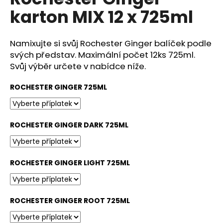
je
R
a
karton MIX 12 x 725ml
0,0
z
j
M
5
í
hvězdiček.
Namixujte si svůj Rochester Ginger balíček podle
A
t
svých představ. Maximální počet 12ks 725ml.
?
Svůj výběr určete v nabídce níže.
ROCHESTER GINGER 725ML
HLEDAT
ROCHESTER GINGER DARK 725ML
D
ROCHESTER GINGER LIGHT 725ML
o
p
o
ROCHESTER GINGER ROOT 725ML
r
u