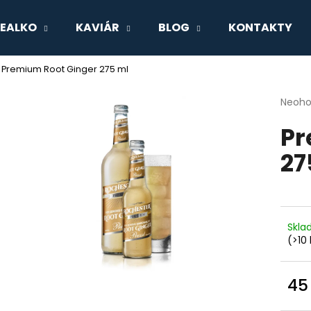
EALKO
KAVIÁR
BLOG
KONTAKTY
Premium Root Ginger 275 ml
Co potřebujete najít?
Průmě
Neoh
hodno
Pr
produ
HLEDAT
je
27
0,0
z
5
Doporučujeme
hvězdi
Skl
(>10 
45
Měr