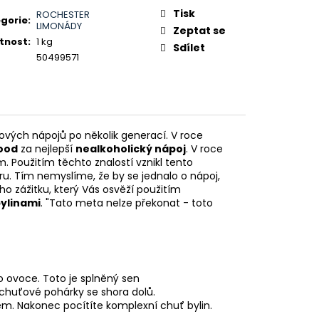
:
ER ORO 0,7L 38%
Tisk
ROCHESTER
gorie
:
LIMONÁDY
Zeptat se
tnost
:
1 kg
Sdílet
50499571
ových nápojů po několik generací. V roce
ood
za nejlepší
nealkoholický nápoj
. V roce
. Použitím těchto znalostí vznikl tento
u. Tím nemyslíme, že by se jednalo o nápoj,
o zážitku, který Vás osvěží použitím
ylinami
. "Tato meta nelze překonat - toto
o ovoce. Toto je splněný sen
 chuťové pohárky se shora dolů.
lem. Nakonec pocítíte komplexní chuť bylin.