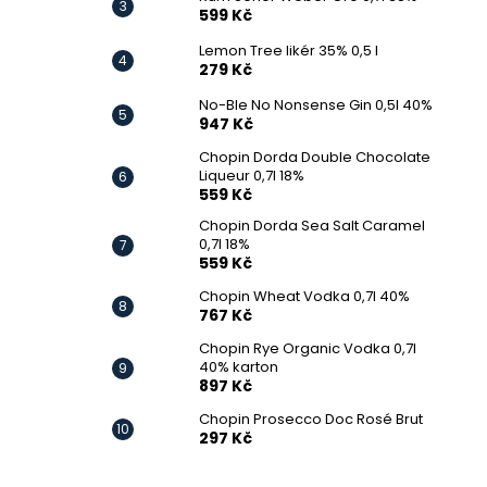
599 Kč
Lemon Tree likér 35% 0,5 l
279 Kč
No-Ble No Nonsense Gin 0,5l 40%
947 Kč
Chopin Dorda Double Chocolate
Liqueur 0,7l 18%
559 Kč
Chopin Dorda Sea Salt Caramel
0,7l 18%
559 Kč
Chopin Wheat Vodka 0,7l 40%
767 Kč
Chopin Rye Organic Vodka 0,7l
40% karton
897 Kč
Chopin Prosecco Doc Rosé Brut
297 Kč