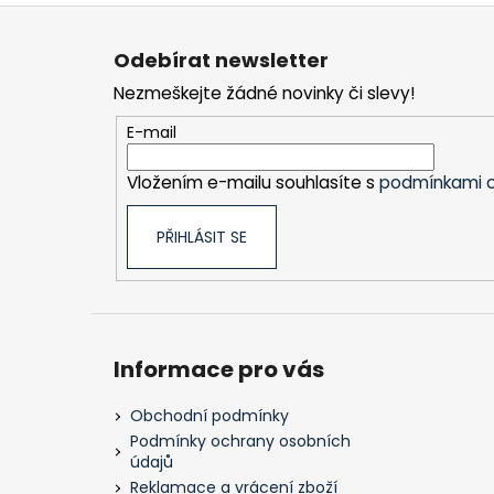
Z
á
Odebírat newsletter
p
Nezmeškejte žádné novinky či slevy!
a
t
E-mail
í
Vložením e-mailu souhlasíte s
podmínkami o
PŘIHLÁSIT SE
Informace pro vás
Obchodní podmínky
Podmínky ochrany osobních
údajů
Reklamace a vrácení zboží