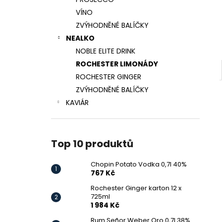
CHOPIN POTATO VODKA 0,7L 40%
l
VÍNO
767 Kč
ZVÝHODNĚNÉ BALÍČKY
NEALKO
NOBLE ELITE DRINK
ROCHESTER LIMONÁDY
ROCHESTER GINGER
ZVÝHODNĚNÉ BALÍČKY
KAVIÁR
Top 10 produktů
Chopin Potato Vodka 0,7l 40%
767 Kč
Rochester Ginger karton 12 x
725ml
1 984 Kč
Rum Señor Weber Oro 0,7l 38%