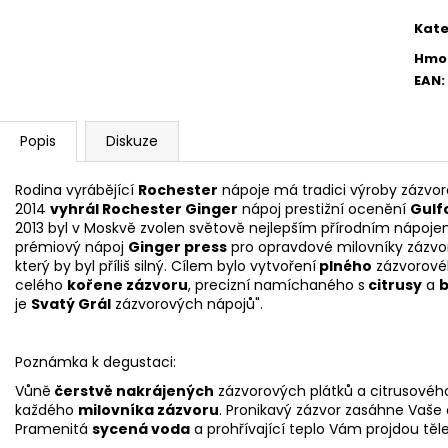
cena
ROCHESTER GINGER KARTON 12 X 725ML
RUM SEÑOR WEB
Kate
1 984 Kč
599 Kč
Hmo
EAN
:
Popis
Diskuze
Rodina vyrábějící
Rochester
nápoje má tradici výroby zázvor
2014
vyhrál Rochester Ginger
nápoj prestižní ocenění
Gulf
2013 byl v Moskvě zvolen světově nejlepším přírodním nápojem
prémiový nápoj
Ginger press
pro opravdové milovníky zázvor
který by byl příliš silný. Cílem bylo vytvoření
plného
zázvorovéh
celého
kořene zázvoru
, precizní namíchaného s
citrusy
a
b
je
Svatý Grál
zázvorových nápojů".
Poznámka k degustaci:
Vůně
čerstvě nakrájených
zázvorových plátků a citrusovéh
každého
milovníka zázvoru
. Pronikavý zázvor zasáhne Vaše
Pramenitá
sycená voda
a prohřívající teplo Vám projdou tě