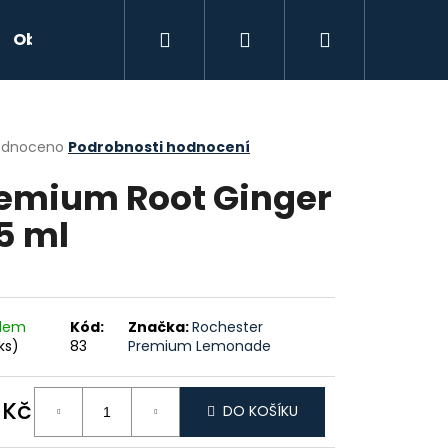
Hledat
Přihlášení
Nákupní
Obchodní podmínky
Podmínky ochrany osobn
košík
rné
odnoceno
Podrobnosti hodnocení
cení
emium Root Ginger
ktu
5 ml
ček.
adem
Kód:
Značka:
Rochester
ks)
83
Premium Lemonade
Následující
 Kč
DO KOŠÍKU
ná