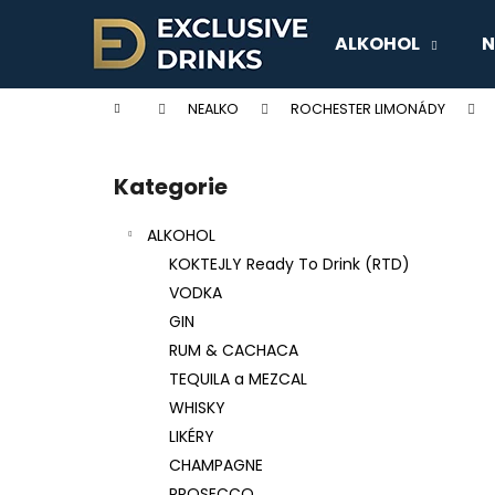
K
Přejít
na
o
ALKOHOL
N
obsah
Zpět
Zpět
š
do
do
í
Domů
NEALKO
ROCHESTER LIMONÁDY
k
obchodu
obchodu
P
o
Kategorie
Přeskočit
s
kategorie
t
ALKOHOL
r
KOKTEJLY Ready To Drink (RTD)
a
VODKA
n
GIN
n
RUM & CACHACA
í
TEQUILA a MEZCAL
p
WHISKY
a
LIKÉRY
n
CHAMPAGNE
e
PROSECCO