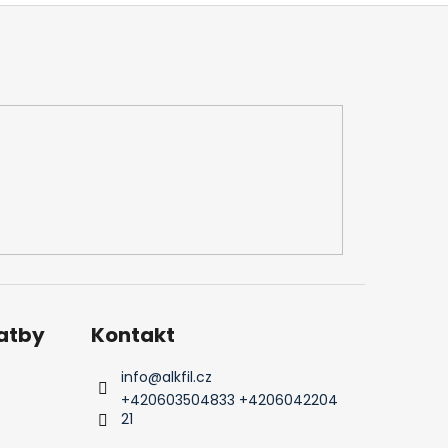
latby
Kontakt
info
@
alkfil.cz
+420603504833 +4206042204
21