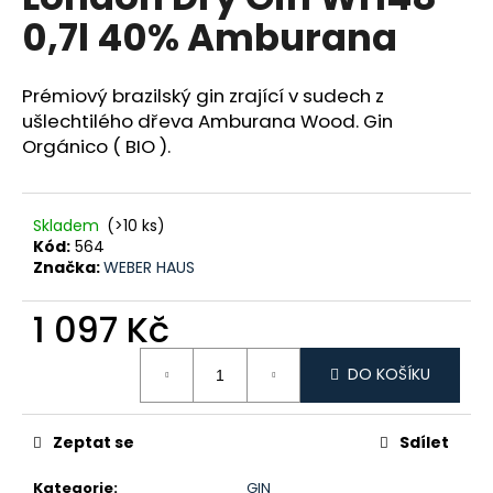
je
a
0,7l 40% Amburana
5,0
z
j
5
í
hvězdiček.
Prémiový brazilský gin zrající v sudech z
t
ušlechtilého dřeva Amburana Wood. Gin
?
Orgánico ( BIO ).
Skladem
(>10 ks)
Kód:
564
HLEDAT
Značka:
WEBER HAUS
1 097 Kč
D
Měrná
o
DO KOŠÍKU
cena:
p
o
Zeptat se
Sdílet
r
u
Kategorie
:
GIN