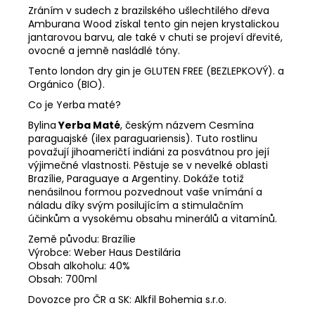
Zráním v sudech z brazilského ušlechtilého dřeva
Amburana Wood získal tento gin nejen krystalickou
jantarovou barvu, ale také v chuti se projeví dřevité,
ovocné a jemně nasládlé tóny.
Tento london dry gin je GLUTEN FREE (BEZLEPKOVÝ). a
Orgánico (BIO).
Co je Yerba maté?
Bylina
Yerba Maté
, českým názvem Cesmína
paraguajské (ilex paraguariensis). Tuto rostlinu
považují jihoameričtí indiáni za posvátnou pro její
výjimečné vlastnosti. Pěstuje se v nevelké oblasti
Brazílie, Paraguaye a Argentiny. Dokáže totiž
nenásilnou formou pozvednout vaše vnímání a
náladu díky svým posilujícím a stimulačním
účinkům a vysokému obsahu minerálů a vitamínů.
Země původu: Brazílie
Výrobce: Weber Haus Destilária
Obsah alkoholu: 40%
Obsah: 700ml
Dovozce pro ČR a SK: Alkfil Bohemia s.r.o.