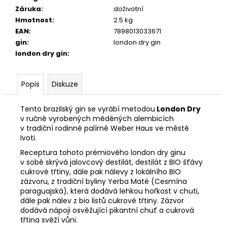
č
Záruka
:
doživotní
u
Hmotnost
:
2.5 kg
j
EAN
:
7898013033671
e
gin
:
london dry gin
m
london dry gin
:
e
Popis
Diskuze
ROCHESTER
GINGER
KARTON
Tento brazilský gin se vyrábí metodou
London Dry
12
v ručně vyrobených měděných alembicích
X
v tradiční rodinné palírně Weber Haus ve městě
725ML
Ivoti.
1
984
Receptura tohoto prémiového london dry ginu
Kč
v sobě skrývá jalovcový destilát, destilát z BIO šťávy
cukrové třtiny, dále pak nálevy z lokálního BIO
zázvoru, z tradiční byliny Yerba Maté (Cesmína
paraguajská), která dodává lehkou hořkost v chuti,
dále pak nálev z bio listů cukrové třtiny. Zázvor
dodává nápoji osvěžující pikantní chuť a cukrová
třtina svěží vůni.