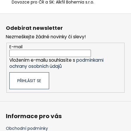
Dovozce pro ČR a SK: Alkfil Bohemia s.r.o.
Z
á
Odebírat newsletter
p
Nezmeškejte žádné novinky či slevy!
a
t
E-mail
í
Vložením e-mailu souhlasíte s
podmínkami
ochrany osobních údajů
PŘIHLÁSIT SE
Informace pro vás
Obchodní podmínky