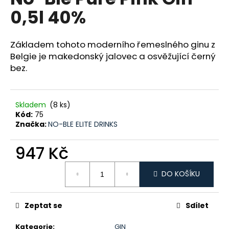
je
a
0,5l 40%
5,0
z
j
5
í
hvězdiček.
Základem tohoto moderního řemeslného ginu z
t
Belgie je makedonský jalovec a osvěžující černý
?
bez.
Skladem
(8 ks)
Kód:
75
HLEDAT
Značka:
NO-BLE ELITE DRINKS
947 Kč
D
Měrná
o
DO KOŠÍKU
cena:
p
o
Zeptat se
Sdílet
r
u
Kategorie
:
GIN