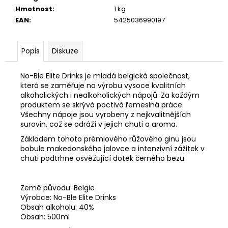
č
Hmotnost
:
1 kg
u
EAN
:
5425036990197
j
e
m
Popis
Diskuze
e
No-Ble Elite Drinks je mladá belgická společnost,
která se zaměřuje na výrobu vysoce kvalitních
LEMON
alkoholických i nealkoholických nápojů. Za každým
TREE
LIKÉR
produktem se skrývá poctivá řemeslná práce.
35%
Všechny nápoje jsou vyrobeny z nejkvalitnějších
0,5
surovin, což se odráží v jejich chuti a aroma.
L
Základem tohoto prémiového růžového ginu jsou
279
bobule makedonského jalovce a intenzivní zážitek v
Kč
chuti podtrhne osvěžující dotek černého bezu.
Země původu: Belgie
Výrobce: No-Ble Elite Drinks
Obsah alkoholu: 40%
Obsah: 500ml