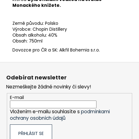
Monackého knížete.
Země původu: Polsko
Výrobce: Chopin Distillery
Obsah alkoholu: 40%
Obsah: 750ml
Dovozce pro ČR a SK: Alkfil Bohemia s.r.o.
Z
á
Odebírat newsletter
p
Nezmeškejte žádné novinky či slevy!
a
t
E-mail
í
Vložením e-mailu souhlasíte s
podmínkami
ochrany osobních údajů
PŘIHLÁSIT SE