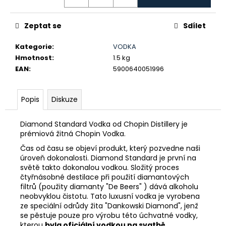
č
u
j
Zeptat se
Sdílet
e
m
Kategorie
:
VODKA
e
Hmotnost
:
1.5 kg
EAN
:
5900640051996
NO-
BLE
Popis
Diskuze
NO
NONSENSE
GIN
Diamond Standard Vodka od Chopin Distillery je
0,5L
prémiová žitná Chopin Vodka.
40%
Čas od času se objeví produkt, který pozvedne naši
947
úroveň dokonalosti. Diamond Standard je první na
Kč
světě takto dokonalou vodkou. Složitý proces
čtyřnásobné destilace při použití diamantových
filtrů (použity diamanty "De Beers" ) dává alkoholu
neobvyklou čistotu. Tato luxusní vodka je vyrobena
ze speciální odrůdy žita "Dankowski Diamond", jenž
se pěstuje pouze pro výrobu této úchvatné vodky,
kterou
byla oficiální vodkou na svatbě