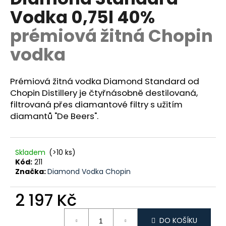
je
R
a
Vodka 0,75l 40%
5,0
z
j
M
prémiová žitná Chopin
5
í
hvězdiček.
A
vodka
t
?
Prémiová žitná vodka Diamond Standard od
Chopin Distillery je čtyřnásobně destilovaná,
filtrovaná přes diamantové filtry s užitím
diamantů "De Beers".
HLEDAT
Skladem
(>10 ks)
D
Kód:
211
o
Značka:
Diamond Vodka Chopin
p
o
2 197 Kč
r
Měrná
u
DO KOŠÍKU
cena: