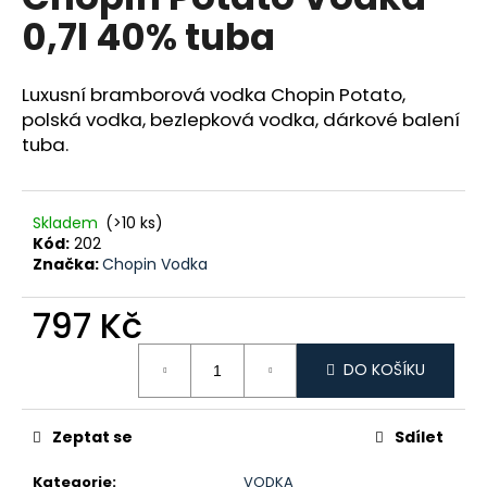
je
a
0,7l 40% tuba
5,0
z
j
5
í
hvězdiček.
Luxusní bramborová vodka Chopin Potato,
t
polská vodka, bezlepková vodka, dárkové balení
?
tuba.
Skladem
(>10 ks)
Kód:
202
HLEDAT
Značka:
Chopin Vodka
797 Kč
D
Měrná
o
DO KOŠÍKU
cena:
p
o
Zeptat se
Sdílet
r
u
Kategorie
:
VODKA