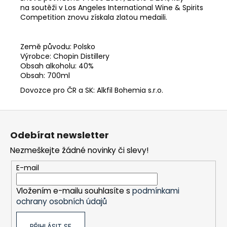
na soutěži v Los Angeles International Wine & Spirits
Competition znovu získala zlatou medaili.
Země původu: Polsko
Výrobce: Chopin Distillery
Obsah alkoholu: 40%
Obsah: 700ml
Dovozce pro ČR a SK: Alkfil Bohemia s.r.o.
Z
á
Odebírat newsletter
p
Nezmeškejte žádné novinky či slevy!
a
t
E-mail
í
Vložením e-mailu souhlasíte s
podmínkami
ochrany osobních údajů
PŘIHLÁSIT SE