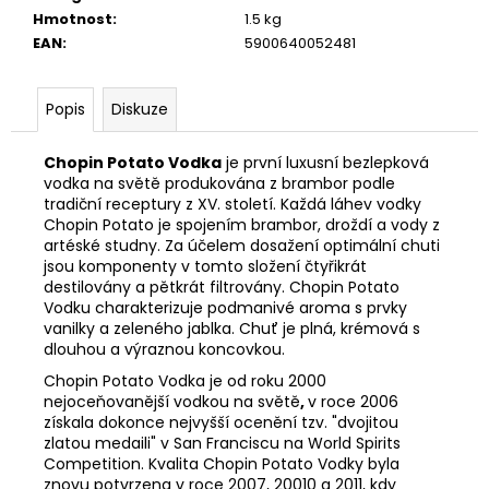
č
Hmotnost
:
1.5 kg
u
EAN
:
5900640052481
j
e
m
Popis
Diskuze
e
Chopin Potato Vodka
je první luxusní bezlepková
vodka na světě produkována z brambor podle
RUM
tradiční receptury z XV. století. Každá láhev vodky
SEÑOR
WEBER
Chopin Potato je spojením brambor, droždí a vody z
ORO
artéské studny. Za účelem dosažení optimální chuti
0,7L
jsou komponenty v tomto složení čtyřikrát
38%
destilovány a pětkrát filtrovány. Chopin Potato
Vodku charakterizuje podmanivé aroma s prvky
599
Kč
vanilky a zeleného jablka. Chuť je plná, krémová s
dlouhou a výraznou koncovkou.
Chopin Potato Vodka je od roku 2000
nejoceňovanější vodkou na světě
,
v roce 2006
získala dokonce nejvyšší ocenění tzv. "dvojitou
zlatou medaili" v San Franciscu na World Spirits
Competition. Kvalita Chopin Potato Vodky byla
znovu potvrzena v roce 2007, 20010 a 2011, kdy