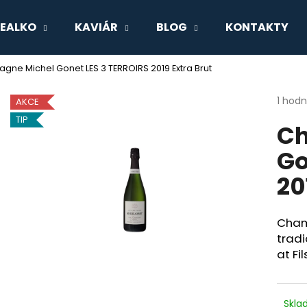
EALKO
KAVIÁR
BLOG
KONTAKTY
ne Michel Gonet LES 3 TERROIRS 2019 Extra Brut
Co potřebujete najít?
Průmě
1 hod
AKCE
hodno
TIP
Ch
produ
HLEDAT
je
Go
5,0
z
20
5
Doporučujeme
hvězdi
Cham
tradi
at Fi
Skl