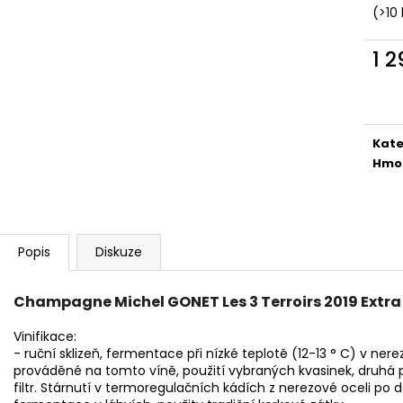
ROCHESTER GINGER KARTON 12 X 725ML
RUM SEÑOR WEB
(>10 
1 984 Kč
599 Kč
1 
Měr
cena
Kate
Hmo
Popis
Diskuze
Champagne Michel GONET Les 3 Terroirs 2019 Extra 
Vinifikace:
- ruční sklizeň, fermentace při nízké teplotě (12-13 ° C) v ne
prováděné na tomto víně, použití vybraných kvasinek, druhá 
filtr. Stárnutí v termoregulačních kádích z nerezové oceli po 