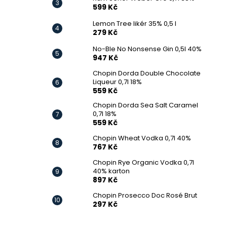
599 Kč
Lemon Tree likér 35% 0,5 l
279 Kč
No-Ble No Nonsense Gin 0,5l 40%
947 Kč
Chopin Dorda Double Chocolate
Liqueur 0,7l 18%
559 Kč
Chopin Dorda Sea Salt Caramel
0,7l 18%
559 Kč
Chopin Wheat Vodka 0,7l 40%
767 Kč
Chopin Rye Organic Vodka 0,7l
40% karton
897 Kč
Chopin Prosecco Doc Rosé Brut
297 Kč