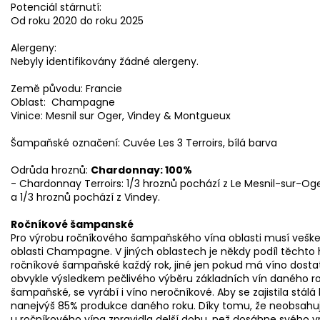
Potenciál stárnutí:
Od roku 2020 do roku 2025
Alergeny:
Nebyly identifikovány žádné alergeny.
Země původu: Francie
Oblast: Champagne
Vinice: Mesnil sur Oger, Vindey & Montgueux
Šampaňské označení: Cuvée Les 3 Terroirs, bílá barva
Odrůda hroznů:
Chardonnay: 100%
- Chardonnay Terroirs: 1/3 hroznů pochází z Le Mesnil-sur-Og
a 1/3 hroznů pochází z Vindey.
Ročníkové šampanské
Pro výrobu ročníkového šampaňského vína oblasti musí veške
oblasti Champagne. V jiných oblastech je někdy podíl těchto
ročníkové šampaňské každý rok, jiné jen pokud má víno dosta
obvykle výsledkem pečlivého výběru základních vín daného roku
šampaňské, se vyrábí i víno neročníkové. Aby se zajistila stál
nanejvýš 85% produkce daného roku. Díky tomu, že neobsahuje
u ročníkového vína zpravidla delší dobu, než dosáhne svého v