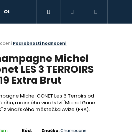
Hledat
Přihlášení
Nákupní
Obchodní podmínky
Podmínky ochrany osobn
košík
rné
nocení
Podrobnosti hodnocení
cení
ampagne Michel
ktu
net LES 3 TERROIRS
19 Extra Brut
ček.
pagne Michel GONET Les 3 Terroirs od
čního, rodinného vinařství "Michel Gonet
ls" z vinařského městečka Avize (FRA).
Následující
adem
Kód:
Značka:
Champagne