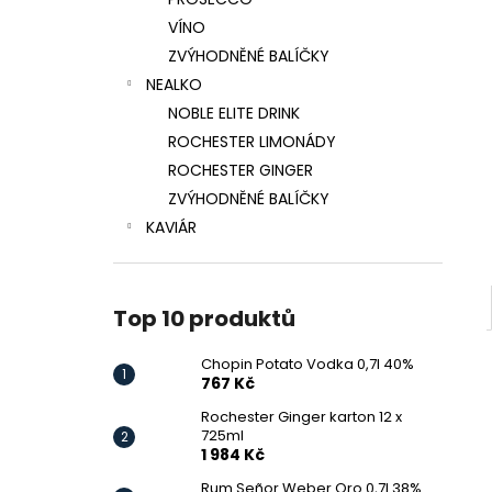
CHOPIN POTATO VODKA 0,7L 40%
l
VÍNO
767 Kč
ZVÝHODNĚNÉ BALÍČKY
NEALKO
NOBLE ELITE DRINK
ROCHESTER LIMONÁDY
ROCHESTER GINGER
ZVÝHODNĚNÉ BALÍČKY
KAVIÁR
Top 10 produktů
Chopin Potato Vodka 0,7l 40%
767 Kč
Rochester Ginger karton 12 x
725ml
1 984 Kč
Rum Señor Weber Oro 0,7l 38%