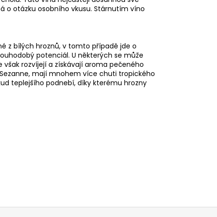
jedná o otázku osobního vkusu. Stárnutím víno
né z bílých hroznů, v tomto případě jde o
louhodobý potenciál. U některých se může
 však rozvíjejí a získávají aroma pečeného
de Sezanne, mají mnohem více chuti tropického
kud teplejšího podnebí, díky kterému hrozny