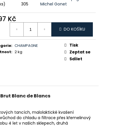
ER ORO 0,7L 38%
ks)
305
Michel Gonet
297 Kč
ná
DO KOŠÍKU
:
Tisk
gorie
:
CHAMPAGNE
tnost
:
2 kg
Zeptat se
Sdílet
Brut Blanc de Blancs
rezových tancích, malolaktické kvašení
průchod do chladu a filtrace přes křemelinový
dobu 4 let v našich sklepech, druhá