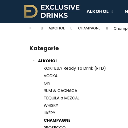
K
Přejít
na
o
ALKOHOL
N
obsah
Zpět
Zpět
š
do
do
í
Domů
ALKOHOL
CHAMPAGNE
Champag
k
obchodu
obchodu
P
o
Kategorie
Přeskočit
s
kategorie
t
ALKOHOL
r
KOKTEJLY Ready To Drink (RTD)
a
VODKA
n
GIN
n
RUM & CACHACA
í
TEQUILA a MEZCAL
p
WHISKY
a
LIKÉRY
n
CHAMPAGNE
e
PROSECCO