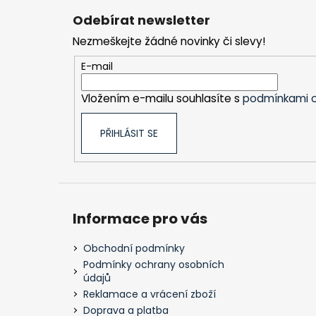
á
Odebírat newsletter
p
Nezmeškejte žádné novinky či slevy!
a
t
E-mail
í
Vložením e-mailu souhlasíte s
podmínkami o
PŘIHLÁSIT SE
Informace pro vás
Obchodní podmínky
Podmínky ochrany osobních
údajů
Reklamace a vrácení zboží
Doprava a platba