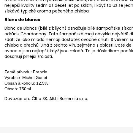
nejlepší kvality sedm až deset let po sklizni, i když to už se 
získává typické aroma pečeného chleba.
Blanc de blancs
Blanc de Blancs (bílé z bílých) označuje bílé šampaňské získa
odrůdu Chardonnay. Tato šampaňská mají obvykle největší d
zdát, že jako mladá nemají dostatek ovocné chuti. S věkem se
chleba a ořechů. Jiná z těchto vín, zejména z oblasti Cote 
ovoce a jsou nejlepší, když jsou mladá. To je důsledkem poně
dosahují plnější zralosti.
Země původu: Francie
Výrobce: Michel Gonet
Obsah alkoholu: 12,5%
Obsah: 750ml
Dovozce pro ČR a SK: Alkfil Bohemia s.r.o.