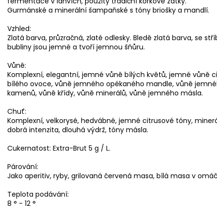
fermentace v láhvích, použity tradiční korkové zátky.
Gurmánské a minerální šampaňské s tóny briošky a mandlí.
Vzhled:
Zlatá barva, průzračná, zlaté odlesky. Bledě zlatá barva, se stř
bubliny jsou jemné a tvoří jemnou šňůru.
Vůně:
Komplexní, elegantní, jemné vůně bílých květů, jemné vůně 
bílého ovoce, vůně jemného opékaného mandle, vůně jemnéh
kamenů, vůně křídy, vůně minerálů, vůně jemného másla.
Chuť:
Komplexní, velkorysé, hedvábné, jemné citrusové tóny, mineráln
dobrá intenzita, dlouhá výdrž, tóny másla.
Cukernatost: Extra-Brut 5 g / L.
Párování:
Jako aperitiv, ryby, grilovaná červená masa, bílá masa v omáč
Teplota podávání:
8 ° - 12 °