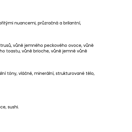
íbřitými nuancemi, průzračná a brilantní,
citrusů, vůně jemného peckového ovoce, vůně
o toastu, vůně brioche, vůně jemné vůně
í tóny, vláčné, minerální, strukturované tělo,
ce, sushi.