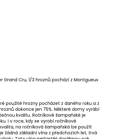
er Grand Cru, 1/3 hroznů pochází z Montgueux
ré použité hrozny pocházet z daného roku a z
 hroznů dokonce jen 75%. Některé domy vyrábí
tečnou kvalitu. Ročníkové šampaňské je
. I v roce, kdy se vyrobí ročníkové
á kvalita, na ročníková šampaňská lze použít
 žádná základní vína z předchozích let, trvá
rcholu. Tato vína nejčastěji dosáhnou své