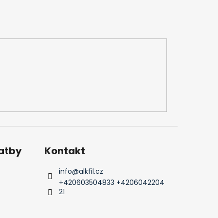
latby
Kontakt
info
@
alkfil.cz
+420603504833 +4206042204
21